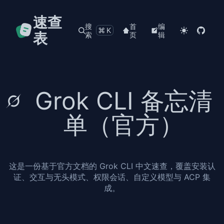
速查
搜
首
编
⌘K
表
索
页
辑
Grok CLI 备忘清
单（官方）
这是一份基于官方文档的 Grok CLI 中文速查，覆盖安装认
证、交互与无头模式、权限会话、自定义模型与 ACP 集
成。