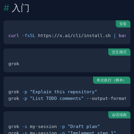
入门
安装
curl
-fsSL
 https://x.ai/cli/install.sh 
|
bash
交互模式
单次执行（脚本）
grok 
-p
"Explain this repository"
grok 
-p
"List TODO comments"
会话续跑
grok 
-s
 my-session 
-p
"Draft plan"
grok 
-s
 my-session 
-p
"Implement step 1"