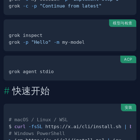
grok 
-c
-p
"Continue from latest"
模型与检查
grok 
-p
"Hello"
-m
ACP
快速开始
安装
# macOS / Linux / WSL
$ 
curl
-fsSL
 https://x.ai/cli/install.sh 
|
bas
# Windows PowerShell