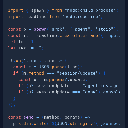
import
{
 spawn 
}
from
"node:child_process"
;
import
readline
from
"node:readline"
;
const
 p 
=
spawn
(
"grok"
,
[
"agent"
,
"stdio"
]
,
{
const
 rl 
=
 readline
.
createInterface
(
{
input
:
 p
let
 id 
=
1
;
let
 text 
=
""
;
rl
.
on
(
"line"
,
line
=>
{
const
 m 
=
JSON
.
parse
(
line
)
;
if
(
m
.
method
===
"session/update"
)
{
const
 u 
=
 m
.
params
?.
update
;
if
(
u
?.
sessionUpdate 
===
"agent_message_ch
if
(
u
?.
sessionUpdate 
===
"done"
)
console
.
l
}
}
)
;
const
send
=
(
method
,
 params
)
=>
  p
.
stdin
.
write
(
`
${
JSON
.
stringify
(
{
jsonrpc
:
"