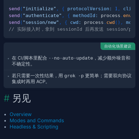
send
(
"initialize"
,
{
protocolVersion
:
1
,
clien
send
(
"authenticate"
,
{
methodId
:
 process
.
env
.
X
send
(
"session/new"
,
{
cwd
:
 process
.
cwd
(
)
,
mcpS
// 实际接入时，拿到 sessionId 后再发送 session/prom
自动化场景建议
在 CI/脚本里配合
--no-auto-update
，减少额外噪音和
不确定性。
若只需要一次性结果，用
grok -p
更简单；需要双向协议
集成时再用 ACP。
另见
Overview
Modes and Commands
Headless & Scripting