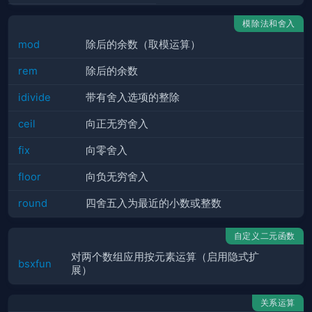
模除法和舍入
mod
除后的余数（取模运算）
rem
除后的余数
idivide
带有舍入选项的整除
ceil
向正无穷舍入
fix
向零舍入
floor
向负无穷舍入
round
四舍五入为最近的小数或整数
自定义二元函数
对两个数组应用按元素运算（启用隐式扩
bsxfun
展）
关系运算