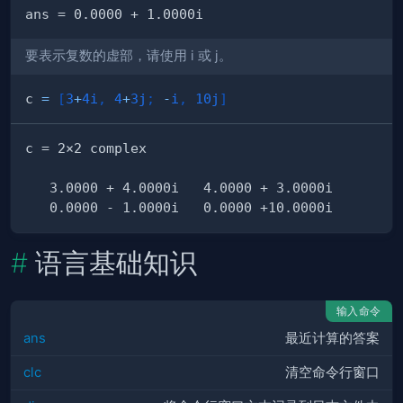
要表示复数的虚部，请使用 i 或 j。
c 
=
[
3
+
4i
,
4
+
3j
;
-
i
,
10j
]
语言基础知识
输入命令
ans
最近计算的答案
clc
清空命令行窗口