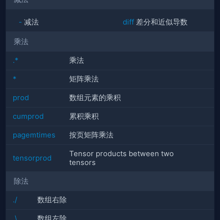
-
减法
diff
差分和近似导数
乘法
.*
乘法
*
矩阵乘法
prod
数组元素的乘积
cumprod
累积乘积
pagemtimes
按页矩阵乘法
Tensor products between two
tensorprod
tensors
除法
./
数组右除
.\
数组左除