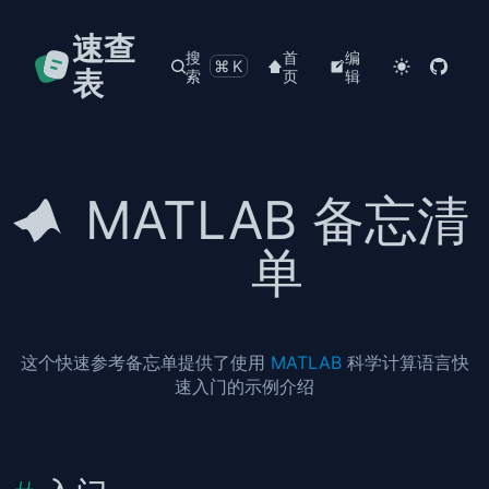
速查
搜
首
编
⌘K
表
索
页
辑
MATLAB 备忘清
单
这个快速参考备忘单提供了使用
MATLAB
科学计算语言快
速入门的示例介绍