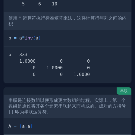
使用
*
运算符执行标准矩阵乘法，这将计算行与列之间的内
积
p 
=
 a
*
inv
(
a
)
串联
串联是连接数组以便形成更大数组的过程。实际上，第一个
数组是通过将其各个元素串联起来而构成的。成对的方括号
[]
即为串联运算符。
A 
=
[
a
,
a
]