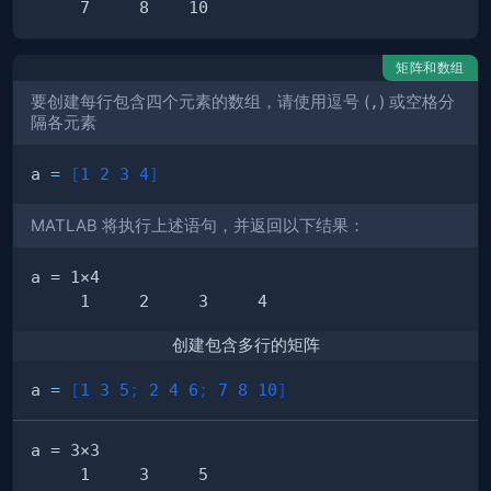
矩阵和数组
要创建每行包含四个元素的数组，请使用逗号 (
,
) 或空格分
隔各元素
a 
=
[
1
2
3
4
]
MATLAB 将执行上述语句，并返回以下结果：
创建包含多行的矩阵
a 
=
[
1
3
5
;
2
4
6
;
7
8
10
]