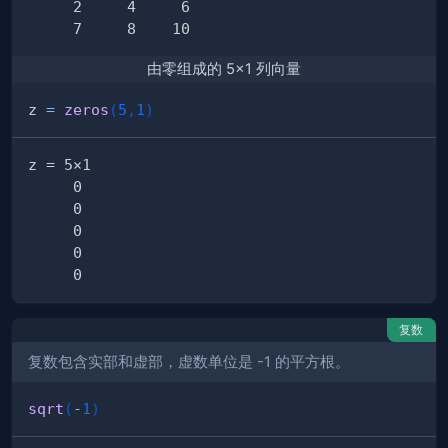
由零组成的 5×1 列向量
z 
=
zeros
(
5
,
1
)
复数
复数包含实部和虚部，虚数单位是 -1 的平方根。
sqrt
(
-
1
)