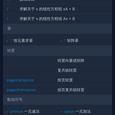
/
求解关于 x 的线性方程组 xA = B
\
求解关于 x 的线性方程组 Ax = B
幂
.^
按元素求幂
^
矩阵幂
转置
.'
转置向量或矩阵
'
复共轭转置
pagetranspose
按页转置
pagectranspose
按页复共轭转置
数组符号
uminus
一元减法
uplus
一元加法